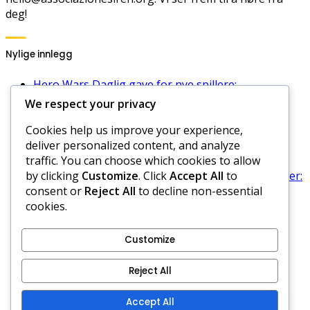
deg!
Nylige innlegg
Hero Wars Daglig gave for nye spillere:
Velkomstgaver, Innløsningsprosess, Bonuser
We respect your privacy
Hero Wars Daglige Gavebegrensninger:
Cookies help us improve your experience,
Restriksjoner, Problemer med innløsning, Støtte
deliver personalized content, and analyze
Hero Wars Dominion Era Kode Strategier:
traffic. You can choose which cookies to allow
Maksimere belønninger, Beste praksis, Tips
by clicking
Customize
. Click
Accept All
to
Hero Wars Hub kampanjekoder for arrangementer:
consent or
Reject All
to decline non-essential
Arrangementsspesifikke koder, Belønninger,
cookies.
Gyldighet
Hero Wars Daglige Gave Strategier: Maksimere
belønninger, Beste praksis, Tips
Customize
Retningslinjer for informasjonskapsler
Reject All
Hvem vi er
Retningslinjer for databeskyttelse
Accept All
Kontakt