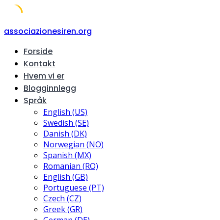
Skip
associazionesiren.org
to
Forside
content
Kontakt
Hvem vi er
Blogginnlegg
Språk
English (US)
Swedish (SE)
Danish (DK)
Norwegian (NO)
Spanish (MX)
Romanian (RO)
English (GB)
Portuguese (PT)
Czech (CZ)
Greek (GR)