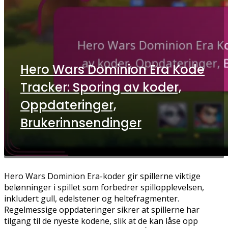
Hero Wars Dominion Era Kode
Tracker: Sporing av koder,
Oppdateringer,
Brukerinnsendinger
Hero Wars Dominion Era-koder gir spillerne viktige
belønninger i spillet som forbedrer spillopplevelsen,
inkludert gull, edelstener og heltefragmenter.
Regelmessige oppdateringer sikrer at spillerne har
tilgang til de nyeste kodene, slik at de kan låse opp