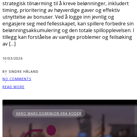
strategisk tilnærming til å kreve belønninger, inkludert
timing, prioritering av høyverdige gaver og effektiv
utnyttelse av bonuser. Ved å logge inn jevnlig og
engasjere seg med fellesskapet, kan spillere forbedre sin
belønningsakkumulering og den totale spillopplevelsen. I
tillegg kan forståelse av vanlige problemer og feilsøking
av […]
10/03/2026
BY SINDRE HÅLAND
NO COMMENTS
READ MORE
HERO WARS DOMINION ERA KODER