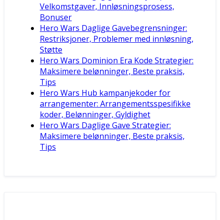
Velkomstgaver, Innløsningsprosess,
Bonuser
Hero Wars Daglige Gavebegrensninger:
Restriksjoner, Problemer med innløsning,
Støtte
Hero Wars Dominion Era Kode Strategier:
Maksimere belønninger, Beste praksis,
Tips
Hero Wars Hub kampanjekoder for
arrangementer: Arrangementsspesifikke
koder, Belønninger, Gyldighet
Hero Wars Daglige Gave Strategier:
Maksimere belønninger, Beste praksis,
Tips