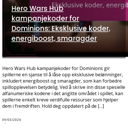
Hero Wars Hub
kampanjekoder for
Dominions: Eksklusive koder,
energiboost, smaragder
Hero Wars Hub kampanjekoder for Dominions gir
spillerne en sjanse til å låse opp eksklusive belønninger,
inkludert energiboost og smaragder, som kan forbedre
spillopplevelsen betydelig. Ved å skrive inn disse spesielle
alfanumeriske kodene i det angitte området i spillet, kan
spillerne enkelt kreve verdifulle ressurser som hjelper
dem i fremdriften. Hold deg oppdatert på de […]
09/03/2026