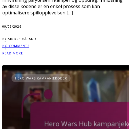
innvirkning på ytelsen i kamper og oppdrag. Innløsning
av disse kodene er en enkel prosess som kan
optimalisere spillopplevelsen […]
09/03/2026
BY SINDRE HÅLAND
NO COMMENTS
READ MORE
HERO WARS KAMPANJEKODER