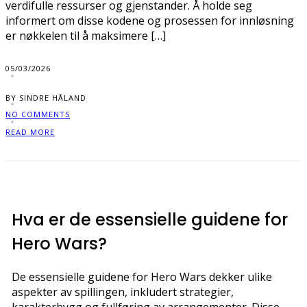
verdifulle ressurser og gjenstander. Å holde seg
informert om disse kodene og prosessen for innløsning
er nøkkelen til å maksimere […]
05/03/2026
BY SINDRE HÅLAND
NO COMMENTS
READ MORE
Hva er de essensielle guidene for
Hero Wars?
De essensielle guidene for Hero Wars dekker ulike
aspekter av spillingen, inkludert strategier,
karakterbygg og fullføring av arrangementer. Disse