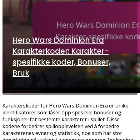
Hero Wars Dominion Era
Karakterkoder: Karakter-
spesifikke koder, Bonuser,
Bruk
Karakterskoder for Hero Wars Dominion Era er unike
identifikatorer som låser opp spesielle bonuser og
funksjoner for bestemte karakterer i spillet. Disse
kodene forbedrer spillopplevelsen ved å forbedre
karakterenes evner og statistikk, noe som har stor