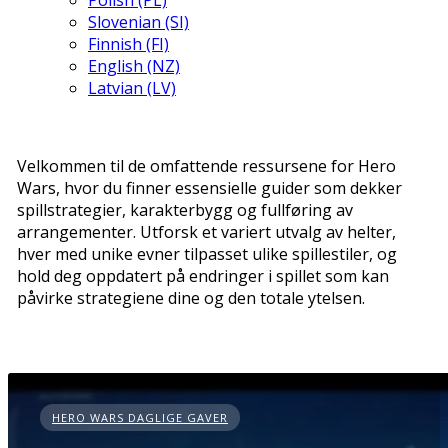
Polish (PL)
Slovenian (SI)
Finnish (FI)
English (NZ)
Latvian (LV)
Velkommen til de omfattende ressursene for Hero
Wars, hvor du finner essensielle guider som dekker
spillstrategier, karakterbygg og fullføring av
arrangementer. Utforsk et variert utvalg av helter,
hver med unike evner tilpasset ulike spillestiler, og
hold deg oppdatert på endringer i spillet som kan
påvirke strategiene dine og den totale ytelsen.
HERO WARS DAGLIGE GAVER