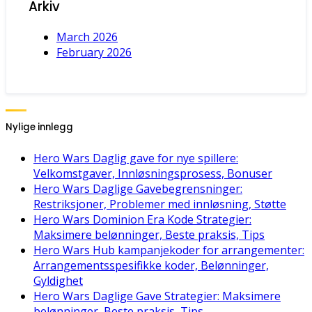
Arkiv
March 2026
February 2026
Nylige innlegg
Hero Wars Daglig gave for nye spillere:
Velkomstgaver, Innløsningsprosess, Bonuser
Hero Wars Daglige Gavebegrensninger:
Restriksjoner, Problemer med innløsning, Støtte
Hero Wars Dominion Era Kode Strategier:
Maksimere belønninger, Beste praksis, Tips
Hero Wars Hub kampanjekoder for arrangementer:
Arrangementsspesifikke koder, Belønninger,
Gyldighet
Hero Wars Daglige Gave Strategier: Maksimere
belønninger, Beste praksis, Tips