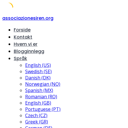
Skip
associazionesiren.org
to
Forside
content
Kontakt
Hvem vi er
Blogginnlegg
Språk
English (US)
Swedish (SE)
Danish (DK)
Norwegian (NO)
Spanish (MX)
Romanian (RO)
English (GB)
Portuguese (PT)
Czech (CZ)
Greek (GR)