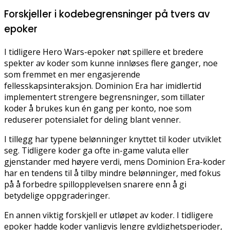
Forskjeller i kodebegrensninger på tvers av
epoker
I tidligere Hero Wars-epoker nøt spillere et bredere
spekter av koder som kunne innløses flere ganger, noe
som fremmet en mer engasjerende
fellesskapsinteraksjon. Dominion Era har imidlertid
implementert strengere begrensninger, som tillater
koder å brukes kun én gang per konto, noe som
reduserer potensialet for deling blant venner.
I tillegg har typene belønninger knyttet til koder utviklet
seg. Tidligere koder ga ofte in-game valuta eller
gjenstander med høyere verdi, mens Dominion Era-koder
har en tendens til å tilby mindre belønninger, med fokus
på å forbedre spillopplevelsen snarere enn å gi
betydelige oppgraderinger.
En annen viktig forskjell er utløpet av koder. I tidligere
epoker hadde koder vanligvis lengre gyldighetsperioder,