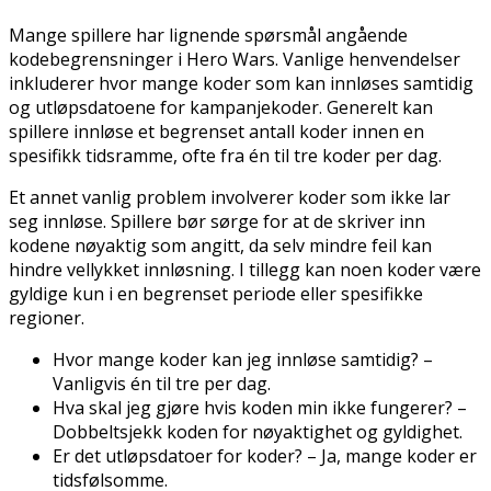
Mange spillere har lignende spørsmål angående
kodebegrensninger i Hero Wars. Vanlige henvendelser
inkluderer hvor mange koder som kan innløses samtidig
og utløpsdatoene for kampanjekoder. Generelt kan
spillere innløse et begrenset antall koder innen en
spesifikk tidsramme, ofte fra én til tre koder per dag.
Et annet vanlig problem involverer koder som ikke lar
seg innløse. Spillere bør sørge for at de skriver inn
kodene nøyaktig som angitt, da selv mindre feil kan
hindre vellykket innløsning. I tillegg kan noen koder være
gyldige kun i en begrenset periode eller spesifikke
regioner.
Hvor mange koder kan jeg innløse samtidig? –
Vanligvis én til tre per dag.
Hva skal jeg gjøre hvis koden min ikke fungerer? –
Dobbeltsjekk koden for nøyaktighet og gyldighet.
Er det utløpsdatoer for koder? – Ja, mange koder er
tidsfølsomme.