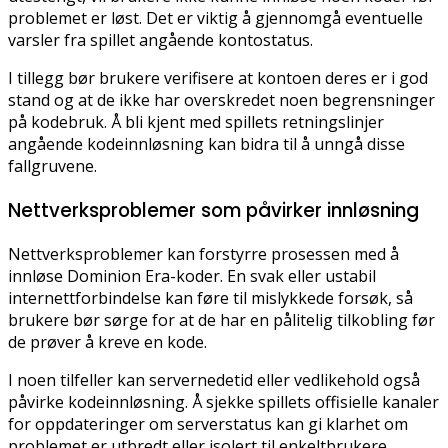
problemet er løst. Det er viktig å gjennomgå eventuelle
varsler fra spillet angående kontostatus.
I tillegg bør brukere verifisere at kontoen deres er i god
stand og at de ikke har overskredet noen begrensninger
på kodebruk. Å bli kjent med spillets retningslinjer
angående kodeinnløsning kan bidra til å unngå disse
fallgruvene.
Nettverksproblemer som påvirker innløsning
Nettverksproblemer kan forstyrre prosessen med å
innløse Dominion Era-koder. En svak eller ustabil
internettforbindelse kan føre til mislykkede forsøk, så
brukere bør sørge for at de har en pålitelig tilkobling før
de prøver å kreve en kode.
I noen tilfeller kan servernedetid eller vedlikehold også
påvirke kodeinnløsning. Å sjekke spillets offisielle kanaler
for oppdateringer om serverstatus kan gi klarhet om
problemet er utbredt eller isolert til enkeltbrukere.