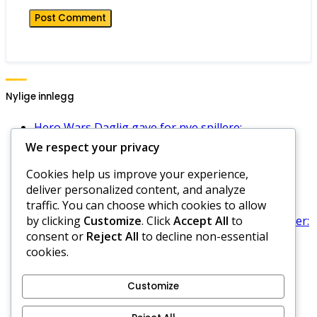
Nylige innlegg
Hero Wars Daglig gave for nye spillere:
Velkomstgaver, Innløsningsprosess, Bonuser
We respect your privacy
Hero Wars Daglige Gavebegrensninger:
Cookies help us improve your experience,
Restriksjoner, Problemer med innløsning, Støtte
deliver personalized content, and analyze
Hero Wars Dominion Era Kode Strategier:
traffic. You can choose which cookies to allow
Maksimere belønninger, Beste praksis, Tips
by clicking
Customize
. Click
Accept All
to
Hero Wars Hub kampanjekoder for arrangementer:
consent or
Reject All
to decline non-essential
Arrangementsspesifikke koder, Belønninger,
cookies.
Gyldighet
Hero Wars Daglige Gave Strategier: Maksimere
belønninger, Beste praksis, Tips
Customize
Retningslinjer for informasjonskapsler