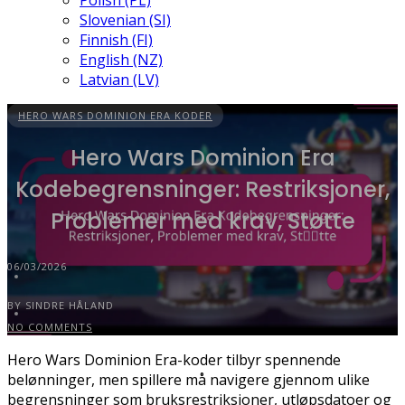
Polish (PL)
Slovenian (SI)
Finnish (FI)
English (NZ)
Latvian (LV)
HERO WARS DOMINION ERA KODER
Hero Wars Dominion Era
Kodebegrensninger: Restriksjoner,
Problemer med krav, Støtte
06/03/2026
BY SINDRE HÅLAND
NO COMMENTS
Hero Wars Dominion Era-koder tilbyr spennende
belønninger, men spillere må navigere gjennom ulike
begrensninger som bruksrestriksjoner, utløpsdatoer og