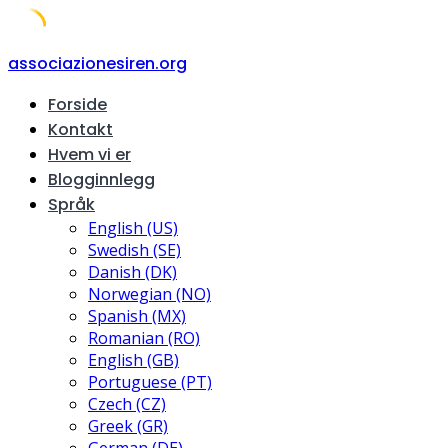
Skip
associazionesiren.org
to
Forside
content
Kontakt
Hvem vi er
Blogginnlegg
Språk
English (US)
Swedish (SE)
Danish (DK)
Norwegian (NO)
Spanish (MX)
Romanian (RO)
English (GB)
Portuguese (PT)
Czech (CZ)
Greek (GR)