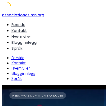
Skip
associazionesiren.org
to
Forside
content
Kontakt
Hvem vi er
Blogginnlegg
Språk
Forside
Kontakt
Hvem vi er
Blogginnlegg
Språk
HERO WARS DOMINION ERA KODER