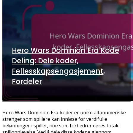
Hero Wars Dominion Era Kode
Deling: Dele koder,
Fellesskapsengasjement,
Fordeler
Hero Wars Dominion Era-koder er unike alfanumeriske
strenger som spillere kan innløse for verdifulle
belønninger i spillet, noe som forbedrer deres totale
spillopplevelse. Ved å dele disse kodene gjennom