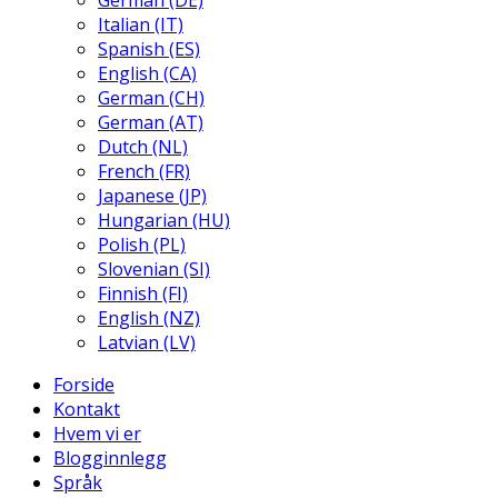
German (DE)
Italian (IT)
Spanish (ES)
English (CA)
German (CH)
German (AT)
Dutch (NL)
French (FR)
Japanese (JP)
Hungarian (HU)
Polish (PL)
Slovenian (SI)
Finnish (FI)
English (NZ)
Latvian (LV)
Forside
Kontakt
Hvem vi er
Blogginnlegg
Språk