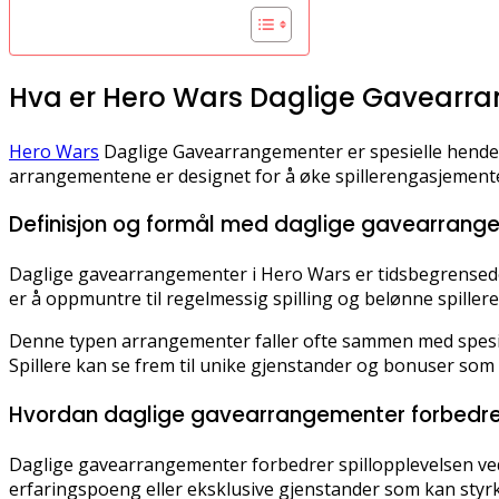
Hva er Hero Wars Daglige Gavearr
Hero Wars
Daglige Gavearrangementer er spesielle hendelse
arrangementene er designet for å øke spillerengasjementet
Definisjon og formål med daglige gavearrang
Daglige gavearrangementer i Hero Wars er tidsbegrensede 
er å oppmuntre til regelmessig spilling og belønne spiller
Denne typen arrangementer faller ofte sammen med spesielle
Spillere kan se frem til unike gjenstander og bonuser som 
Hvordan daglige gavearrangementer forbedrer
Daglige gavearrangementer forbedrer spillopplevelsen ved 
erfaringspoeng eller eksklusive gjenstander som kan styrk