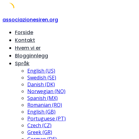
Skip
associazionesiren.org
to
Forside
content
Kontakt
Hvem vi er
Blogginnlegg
Språk
English (US)
Swedish (SE)
Danish (DK)
Norwegian (NO)
Spanish (MX)
Romanian (RO)
English (GB)
Portuguese (PT)
Czech (CZ)
Greek (GR)