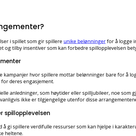
angementer?
r i spillet som gir spillere
unike belønninger
for å logge i
 og tilby insentiver som kan forbedre spillopplevelsen bety
ementer
kampanjer hvor spillere mottar belønninger bare for å log
e for deres engasjement.
 anledninger, som høytider eller spilljubileer, noe som gjø
vanligvis ikke er tilgjengelige utenfor disse arrangementen
 spillopplevelsen
å gi spillere verdifulle ressurser som kan hjelpe i karakte
e heltene.