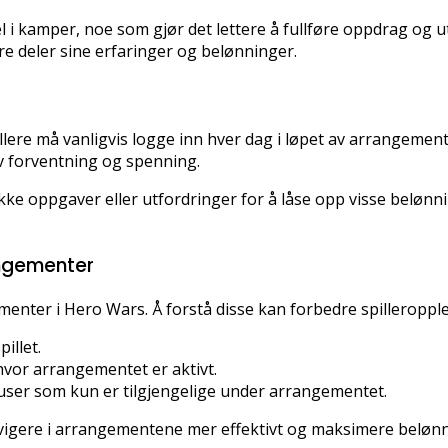
l i kamper, noe som gjør det lettere å fullføre oppdrag og utf
re deler sine erfaringer og belønninger.
lere må vanligvis logge inn hver dag i løpet av arrangemen
av forventning og spenning.
kke oppgaver eller utfordringer for å låse opp visse belønni
angementer
ementer i Hero Wars. Å forstå disse kan forbedre spilleroppl
illet.
vor arrangementet er aktivt.
user som kun er tilgjengelige under arrangementet.
avigere i arrangementene mer effektivt og maksimere belønn