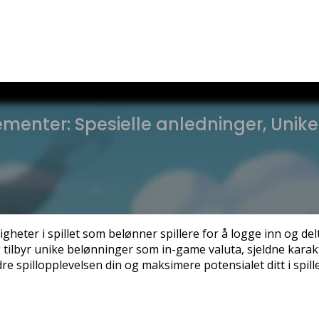
enter: Spesielle anledninger, Unike
eter i spillet som belønner spillere for å logge inn og d
ilbyr unike belønninger som in-game valuta, sjeldne karakter
 spillopplevelsen din og maksimere potensialet ditt i spille