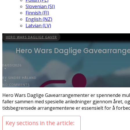
Polish (PL)
Slovenian (SI)
Finnish (FI)
English (NZ)
Latvian (LV)
HERO WARS DAGLIGE GAVER
Hero Wars Daglige Gavearrangem
04/03/2026
BY SINDRE HÅLAND
NO COMMENTS
Hero Wars Daglige Gavearrangementer er spennende muligh
faller sammen med spesielle anledninger gjennom året, og t
tidsbegrensede arrangementene er essensielt for å forbedre
Key sections in the article: