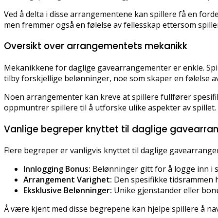
Ved å delta i disse arrangementene kan spillere få en forde
men fremmer også en følelse av fellesskap ettersom spille
Oversikt over arrangementets mekanikk
Mekanikkene for daglige gavearrangementer er enkle. Spil
tilby forskjellige belønninger, noe som skaper en følelse 
Noen arrangementer kan kreve at spillere fullfører spesifi
oppmuntrer spillere til å utforske ulike aspekter av spillet.
Vanlige begreper knyttet til daglige gavearr
Flere begreper er vanligvis knyttet til daglige gavearrang
Innlogging Bonus:
Belønninger gitt for å logge inn i sp
Arrangement Varighet:
Den spesifikke tidsrammen h
Eksklusive Belønninger:
Unike gjenstander eller bon
Å være kjent med disse begrepene kan hjelpe spillere å n