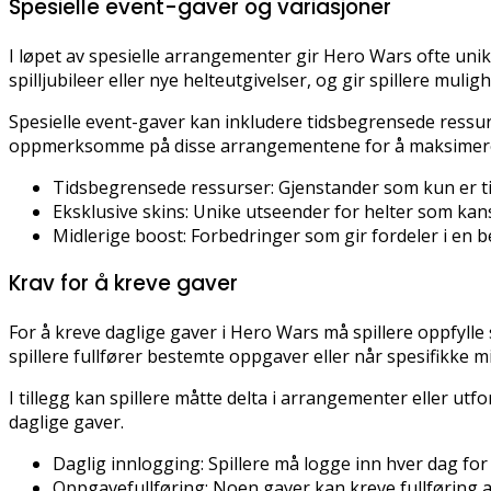
Spesielle event-gaver og variasjoner
I løpet av spesielle arrangementer gir Hero Wars ofte un
spilljubileer eller nye helteutgivelser, og gir spillere mulig
Spesielle event-gaver kan inkludere tidsbegrensede ressurse
oppmerksomme på disse arrangementene for å maksimere
Tidsbegrensede ressurser: Gjenstander som kun er t
Eksklusive skins: Unike utseender for helter som ka
Midlerige boost: Forbedringer som gir fordeler i en 
Krav for å kreve gaver
For å kreve daglige gaver i Hero Wars må spillere oppfylle 
spillere fullfører bestemte oppgaver eller når spesifikke m
I tillegg kan spillere måtte delta i arrangementer eller ut
daglige gaver.
Daglig innlogging: Spillere må logge inn hver dag for
Oppgavefullføring: Noen gaver kan kreve fullføring av