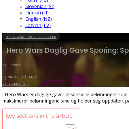
Polish (PL)
Slovenian (SI)
Finnish (FI)
English (NZ)
Latvian (LV)
HERO WARS DAGLIGE GAVER
Hero Wars Daglig Gave Sporing: Sp
12/02/2026
BY SINDRE HÅLAND
NO COMMENTS
I Hero Wars er daglige gaver essensielle belønninger som s
maksimerer belønningene sine og holder seg oppdatert på d
Key sections in the article: