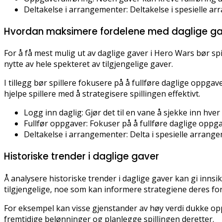
Deltakelse i arrangementer: Deltakelse i spesielle a
Hvordan maksimere fordelene med daglige g
For å få mest mulig ut av daglige gaver i Hero Wars bør sp
nytte av hele spekteret av tilgjengelige gaver.
I tillegg bør spillere fokusere på å fullføre daglige oppga
hjelpe spillere med å strategisere spillingen effektivt.
Logg inn daglig: Gjør det til en vane å sjekke inn hve
Fullfør oppgaver: Fokuser på å fullføre daglige oppga
Deltakelse i arrangementer: Delta i spesielle arrang
Historiske trender i daglige gaver
Å analysere historiske trender i daglige gaver kan gi innsik
tilgjengelige, noe som kan informere strategiene deres f
For eksempel kan visse gjenstander av høy verdi dukke opp
fremtidige belønninger og planlegge spillingen deretter.