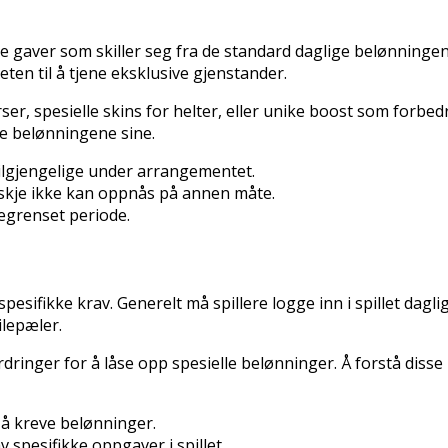
ike gaver som skiller seg fra de standard daglige belønnin
heten til å tjene eksklusive gjenstander.
r, spesielle skins for helter, eller unike boost som forbedr
 belønningene sine.
ilgjengelige under arrangementet.
nskje ikke kan oppnås på annen måte.
begrenset periode.
spesifikke krav. Generelt må spillere logge inn i spillet dag
ilepæler.
fordringer for å låse opp spesielle belønninger. Å forstå di
 å kreve belønninger.
 spesifikke oppgaver i spillet.