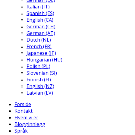
German (DE)
Italian (IT)
Spanish (ES)
English (CA)
German (CH)
German (AT)
Dutch (NL)
French (FR)
Japanese (JP)
Hungarian (HU)
Polish (PL)
Slovenian (SI)
Finnish (FI)
English (NZ)
Latvian (LV)
Forside
Kontakt
Hvem vi er
Blogginnlegg
Språk