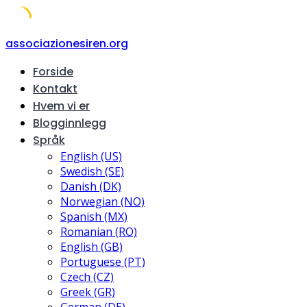
Skip
associazionesiren.org
to
Forside
content
Kontakt
Hvem vi er
Blogginnlegg
Språk
English (US)
Swedish (SE)
Danish (DK)
Norwegian (NO)
Spanish (MX)
Romanian (RO)
English (GB)
Portuguese (PT)
Czech (CZ)
Greek (GR)