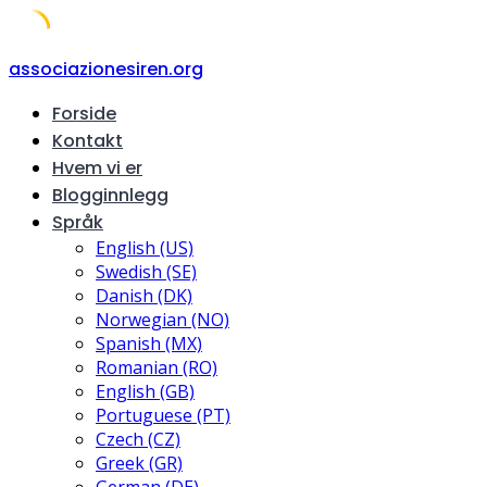
Skip
associazionesiren.org
to
Forside
content
Kontakt
Hvem vi er
Blogginnlegg
Språk
English (US)
Swedish (SE)
Danish (DK)
Norwegian (NO)
Spanish (MX)
Romanian (RO)
English (GB)
Portuguese (PT)
Czech (CZ)
Greek (GR)