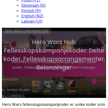
Polish (PL)
Slovenian (SI)
Finnish (FI)
English (NZ)
Latvian (LV)
HERO WARS KAMPANJEKODER
Hero Wars Hub
Fellesskapskampanjekoder: Delte
koder, Fellesskapsarrangementer,
Belønninger
18/02/2026
BY SINDRE HÅLAND
NO COMMENTS
Hero Wars fellesskapskampanjkoder er unike koder som