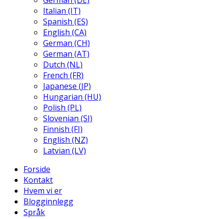
German (DE)
Italian (IT)
Spanish (ES)
English (CA)
German (CH)
German (AT)
Dutch (NL)
French (FR)
Japanese (JP)
Hungarian (HU)
Polish (PL)
Slovenian (SI)
Finnish (FI)
English (NZ)
Latvian (LV)
Forside
Kontakt
Hvem vi er
Blogginnlegg
Språk