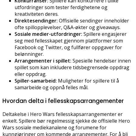
Konkurranser:
Spillere kan konkurrere i ulike
utfordringer som tester ferdighetene og
kreativiteten deres.
Direktesendinger:
Offisielle sendinger inneholder
ofte spillopplevelser, Q&A-økter og giveaways.
Sosiale medier-utfordringer:
Spillere engasjerer
seg med fellesskapet gjennom plattformer som
Facebook og Twitter, og fullfører oppgaver for
belønninger.
Arrangementer i spillet:
Spesielle hendelser innen
spillet som kan inkludere tidsbegrensede oppdrag
eller oppdrag.
Spiller-samarbeid:
Muligheter for spillere til å
samarbeide og oppnå felles mål.
Hvordan delta i fellesskapsarrangementer
Deltakelse i Hero Wars fellesskapsarrangementer er
enkelt. Spillere bør regelmessig sjekke de offisielle Hero
Wars sosiale mediekanalene og forumene for
kunngjøringer om kommende arrangementer. For å bli