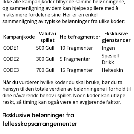
Ikke alle kampanjkoder tilbyr de samme belønningene,
og sammenligning av dem kan hjelpe spillere med å
maksimere fordelene sine. Her er en enkel
sammenligning av typiske belønninger fra ulike koder:
Valuta i
Eksklusive
Kampanjkode
Heltefragmenter
spillet
gjenstander
CODE1
500 Gull
10 Fragmenter
Ingen
Spesiell
CODE2
300 Gull
5 Fragmenter
Drikk
CODE3
700 Gull
15 Fragmenter
Helteskin
Når du vurderer hvilke koder du skal bruke, bør du ta
hensyn til den totale verdien av belønningene i forhold til
dine nåværende behov i spillet. Noen koder kan utløpe
raskt, så timing kan også være en avgjørende faktor.
Eksklusive belønninger fra
fellesskapsarrangementer