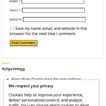
NAME
*
EMAIL
*
WEBSITE
Save my name, email, and website in this
browser for the next time I comment.
Nylige innlegg
Hero Wars Daglig gave for nye spillere:
Velkomstgaver, Innløsningsprosess, Bonuser
We respect your privacy
Hero Wars Daglige Gavebegrensninger:
Cookies help us improve your experience,
Restriksjoner, Problemer med innløsning, Støtte
deliver personalized content, and analyze
Hero Wars Dominion Era Kode Strategier:
traffic. You can choose which cookies to allow
Maksimere belønninger, Beste praksis, Tips