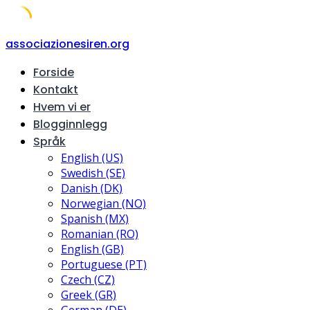
Skip
associazionesiren.org
to
Forside
content
Kontakt
Hvem vi er
Blogginnlegg
Språk
English (US)
Swedish (SE)
Danish (DK)
Norwegian (NO)
Spanish (MX)
Romanian (RO)
English (GB)
Portuguese (PT)
Czech (CZ)
Greek (GR)