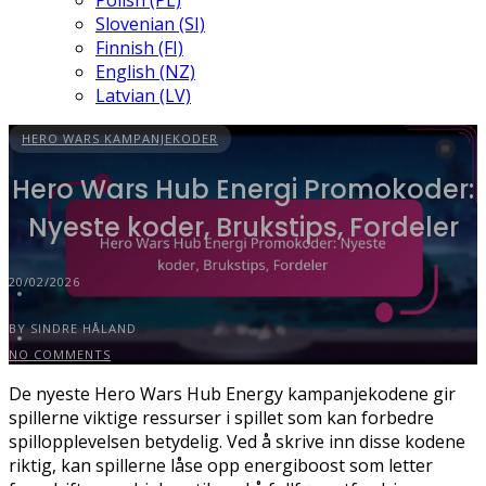
Polish (PL)
Slovenian (SI)
Finnish (FI)
English (NZ)
Latvian (LV)
HERO WARS KAMPANJEKODER
Hero Wars Hub Energi Promokoder:
Nyeste koder, Brukstips, Fordeler
20/02/2026
BY SINDRE HÅLAND
NO COMMENTS
De nyeste Hero Wars Hub Energy kampanjekodene gir
spillerne viktige ressurser i spillet som kan forbedre
spillopplevelsen betydelig. Ved å skrive inn disse kodene
riktig, kan spillerne låse opp energiboost som letter