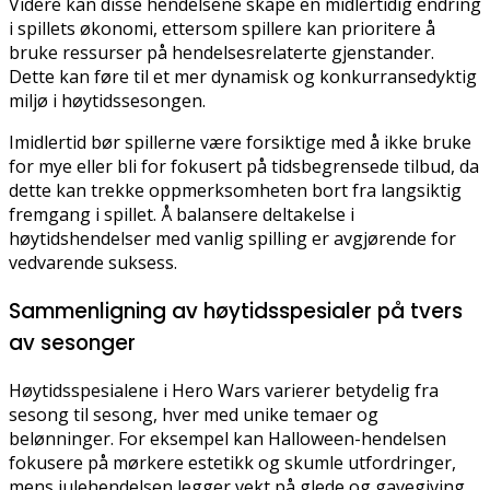
Videre kan disse hendelsene skape en midlertidig endring
i spillets økonomi, ettersom spillere kan prioritere å
bruke ressurser på hendelsesrelaterte gjenstander.
Dette kan føre til et mer dynamisk og konkurransedyktig
miljø i høytidssesongen.
Imidlertid bør spillerne være forsiktige med å ikke bruke
for mye eller bli for fokusert på tidsbegrensede tilbud, da
dette kan trekke oppmerksomheten bort fra langsiktig
fremgang i spillet. Å balansere deltakelse i
høytidshendelser med vanlig spilling er avgjørende for
vedvarende suksess.
Sammenligning av høytidsspesialer på tvers
av sesonger
Høytidsspesialene i Hero Wars varierer betydelig fra
sesong til sesong, hver med unike temaer og
belønninger. For eksempel kan Halloween-hendelsen
fokusere på mørkere estetikk og skumle utfordringer,
mens julehendelsen legger vekt på glede og gavegiving.