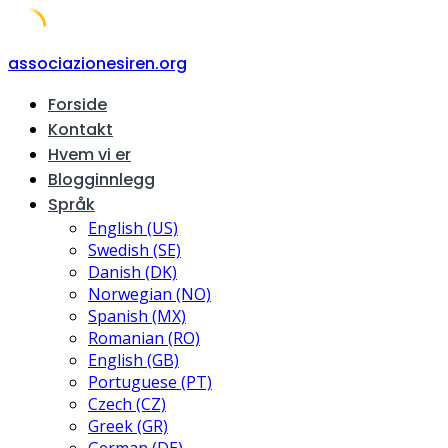
Skip
associazionesiren.org
to
Forside
content
Kontakt
Hvem vi er
Blogginnlegg
Språk
English (US)
Swedish (SE)
Danish (DK)
Norwegian (NO)
Spanish (MX)
Romanian (RO)
English (GB)
Portuguese (PT)
Czech (CZ)
Greek (GR)