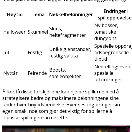
Endringer i
Høytid
Tema
Nøkkelbelønninger
spillopplevels
Ny bosser,
Skins,
Halloween
Skummel
tematiske
heltefragmenter
dungeons
Spesielle oppdra
Unike gjenstander,
Jul
Festlig
tidsbegrensede
festlig valuta
tilbud
Nedtellingsevent
Boosts,
Nyttår
Feirende
spesielle
samleobjekter
utfordringer
Å forstå disse forskjellene kan hjelpe spillerne med å
strategisere bedre og maksimere belønningene sine
under hver høytidshendelse. Hver sesong bringer sin
egen smak, noe som gjør det viktig for spillerne å
tilpasse spillingen sin deretter.