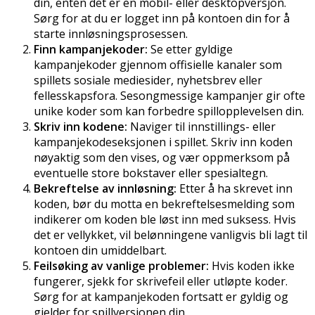
din, enten det er en mobil- eller desktopversjon.
Sørg for at du er logget inn på kontoen din for å
starte innløsningsprosessen.
Finn kampanjekoder:
Se etter gyldige
kampanjekoder gjennom offisielle kanaler som
spillets sosiale mediesider, nyhetsbrev eller
fellesskapsfora. Sesongmessige kampanjer gir ofte
unike koder som kan forbedre spillopplevelsen din.
Skriv inn kodene:
Naviger til innstillings- eller
kampanjekodeseksjonen i spillet. Skriv inn koden
nøyaktig som den vises, og vær oppmerksom på
eventuelle store bokstaver eller spesialtegn.
Bekreftelse av innløsning:
Etter å ha skrevet inn
koden, bør du motta en bekreftelsesmelding som
indikerer om koden ble løst inn med suksess. Hvis
det er vellykket, vil belønningene vanligvis bli lagt til
kontoen din umiddelbart.
Feilsøking av vanlige problemer:
Hvis koden ikke
fungerer, sjekk for skrivefeil eller utløpte koder.
Sørg for at kampanjekoden fortsatt er gyldig og
gjelder for spillversjonen din.