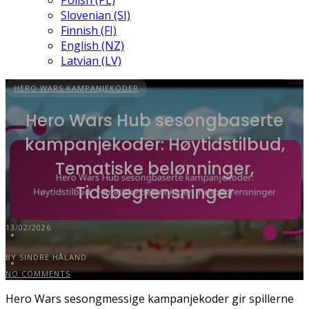
Polish (PL)
Slovenian (SI)
Finnish (FI)
English (NZ)
Latvian (LV)
HERO WARS KAMPANJEKODER
Hero Wars Hub sesongbaserte
kampanjekoder: Høytidstilbud,
Tematiske belønninger,
Tidsbegrensninger
13/02/2026
BY SINDRE HÅLAND
NO COMMENTS
Hero Wars sesongmessige kampanjekoder gir spillerne